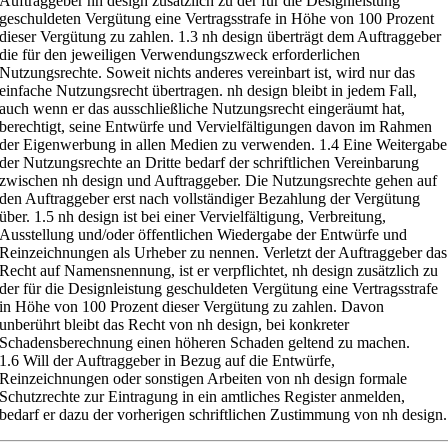
Auftraggeber nh design zusätz
lich zu der für die Designleistung
geschuldeten Vergütung eine Vertragsstrafe
in Höhe von 100 Prozent
dieser Vergütung zu zahlen.
1.3
nh design überträgt dem Auftraggeber
die für den jeweiligen Verwen
dungszweck erforderlichen
Nutzungsrech
te. Soweit nichts anderes vereinbart
ist, wird nur das
einfache Nutzungsrecht übertragen. nh design bleibt in
jedem Fall,
auch wenn er das ausschließl
iche Nutzungsrecht eingeräumt hat,
berechtigt, seine Entwürfe und Vervielfältigungen davon im Rahmen
der
Eigenwerbung in allen Medien zu verwenden.
1.4
Eine Weitergabe
der Nutzungsrechte an Dritte bedarf der schriftlichen
Vereinbarung
zwischen nh design und Auftraggeber. Die Nutzungsrechte gehen
auf
den Auftraggeber erst nach vollständiger Bezahlung der Vergütung
über.
1.5
nh design ist bei einer Vervielfältigung, Verbreitung,
Ausstellung
und/oder öffentlichen Wiedergabe der Entwürfe und
Reinzeichnungen als
Urheber zu nennen. Verlet
zt der Auftraggeber das
Recht auf Namensnennung,
ist er verpflichtet, nh design zusätzlich zu
der für die Designleistung
geschuldeten Vergütung eine Vertragsstrafe
in Höhe von 100 Prozent dieser
Vergütung zu zahlen. Davon
unberührt bleibt das Recht von nh design, bei
konkreter
Schadensberec
hnung einen höheren Scha
den geltend zu machen.
1.6
Will der Auftraggeber in Bezug auf die Entwürfe,
Reinzeichnungen oder
sonstigen Arbeiten von nh design formale
Schutzrechte zur Eintragung in ein
amtliches Register anmelden,
bedarf er dazu der vorherigen schriftlichen
Zustimmung von nh design.