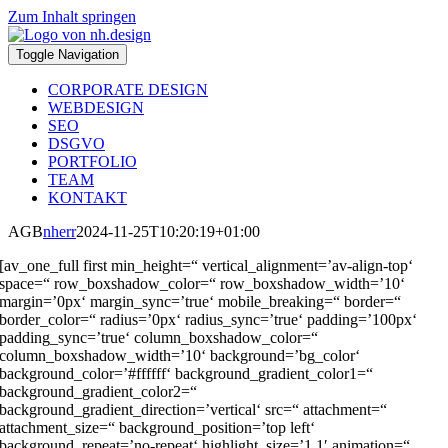
Zum Inhalt springen
Toggle Navigation
CORPORATE DESIGN
WEBDESIGN
SEO
DSGVO
PORTFOLIO
TEAM
KONTAKT
AGB
nherr
2024-11-25T10:20:19+01:00
[av_one_full first min_height=“ vertical_alignment=’av-align-top‘
space=“ row_boxshadow_color=“ row_boxshadow_width=’10‘
margin=’0px‘ margin_sync=’true‘ mobile_breaking=“ border=“
border_color=“ radius=’0px‘ radius_sync=’true‘ padding=’100px‘
padding_sync=’true‘ column_boxshadow_color=“
column_boxshadow_width=’10‘ background=’bg_color‘
background_color=’#ffffff‘ background_gradient_color1=“
background_gradient_color2=“
background_gradient_direction=’vertical‘ src=“ attachment=“
attachment_size=“ background_position=’top left‘
background_repeat=’no-repeat‘ highlight_size=’1.1′ animation=“