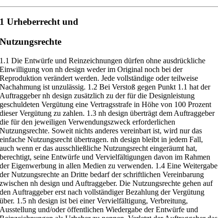
1 Urheberrecht und
Nutzungsrechte
1.1
Die Entwürfe und Reinzeichnungen dürfen ohne ausdrückliche
Einwilli
gung von nh design weder im Original noch bei der
Reproduktion verändert
werden. Jede vollständige oder teilweise
Nachahmung ist unzulässig.
1.2
Bei Verstoß gegen Punkt 1.1 hat der
Auftraggeber nh design zusätz
lich zu der für die Designleistung
geschuldeten Vergütung eine Vertragsstrafe
in Höhe von 100 Prozent
dieser Vergütung zu zahlen.
1.3
nh design überträgt dem Auftraggeber
die für den jeweiligen Verwen
dungszweck erforderlichen
Nutzungsrech
te. Soweit nichts anderes vereinbart
ist, wird nur das
einfache Nutzungsrecht übertragen. nh design bleibt in
jedem Fall,
auch wenn er das ausschließl
iche Nutzungsrecht eingeräumt hat,
berechtigt, seine Entwürfe und Vervielfältigungen davon im Rahmen
der
Eigenwerbung in allen Medien zu verwenden.
1.4
Eine Weitergabe
der Nutzungsrechte an Dritte bedarf der schriftlichen
Vereinbarung
zwischen nh design und Auftraggeber. Die Nutzungsrechte gehen
auf
den Auftraggeber erst nach vollständiger Bezahlung der Vergütung
über.
1.5
nh design ist bei einer Vervielfältigung, Verbreitung,
Ausstellung
und/oder öffentlichen Wiedergabe der Entwürfe und