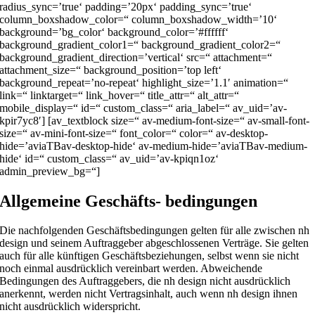
radius_sync=’true‘ padding=’20px‘ padding_sync=’true‘
column_boxshadow_color=“ column_boxshadow_width=’10‘
background=’bg_color‘ background_color=’#ffffff‘
background_gradient_color1=“ background_gradient_color2=“
background_gradient_direction=’vertical‘ src=“ attachment=“
attachment_size=“ background_position=’top left‘
background_repeat=’no-repeat‘ highlight_size=’1.1′ animation=“
link=“ linktarget=“ link_hover=“ title_attr=“ alt_attr=“
mobile_display=“ id=“ custom_class=“ aria_label=“ av_uid=’av-
kpir7yc8′] [av_textblock size=“ av-medium-font-size=“ av-small-font-
size=“ av-mini-font-size=“ font_color=“ color=“ av-desktop-
hide=’aviaTBav-desktop-hide‘ av-medium-hide=’aviaTBav-medium-
hide‘ id=“ custom_class=“ av_uid=’av-kpiqn1oz‘
admin_preview_bg=“]
Allgemeine Geschäfts-
bedingungen
Die nachfolgenden Geschäftsbedingungen gelten für alle zwischen
nh
design und seinem Auftraggeber abgeschlossenen Verträge.
Sie gelten
auch für alle
künftigen Geschäftsbeziehungen, se
lbst wenn sie nicht
noch einmal ausdrücklich ve
reinbart werden. Abweichende
Bedingungen des A
uftraggebers, die nh design
nicht ausdrücklich
anerkennt, werden nicht Vertragsinha
lt, auch wenn nh design ihnen
nicht ausdrücklich widersprich
t.