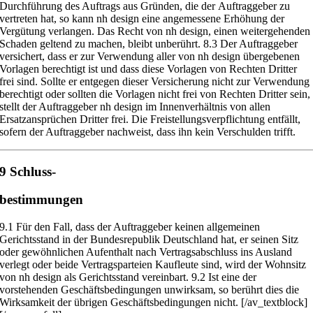
Durchführung des Auftrags aus Gründen, die der
Auftraggeber zu
vertrete
n hat, so kann nh design eine angemessene
Erhöhung der
Vergütung verlangen. Das Recht von nh design, einen weiterge
henden
Schaden geltend zu machen, bleibt unberührt.
8.3
Der Auftraggeber
versichert, dass er zur Verwendung aller von nh design
übergebenen
Vorlagen berechtigt ist und dass diese Vorlagen von Rechten
Dritter
frei sind. Sollte er entgegen dieser Versicherung nicht zur Verwendung
berechtigt oder sollten die Vorlagen nicht frei von Rechten Dritter sein,
stellt
der Auftraggeber nh design im Innenv
erhältnis von allen
Ersatzansprüchen
Dritter frei. Die Freistellungsverpflichtu
ng entfällt,
sofern der Auftraggeber
nachweist, dass ihn kein Verschulden trifft.
9 Schluss-
bestimmungen
9.1
Für den Fall, dass der Auftraggeber keinen allgemeinen
Gerichtsstand in
der Bundesrepublik Deutschland hat, er seinen Sitz
oder gewöhnlichen Auf
enthalt nach Vertragsabschluss ins Ausland
verlegt oder beide Vertragspartei
en Kaufleute sind, wird der Wohnsitz
von nh design als Gerichtsstand verein
bart.
9.2
Ist eine der
vorstehenden Geschäft
sbedingungen unwirksam, so berührt
dies die
Wirksamkeit der übrigen Geschäftsbedingungen nicht.
[/av_textblock]