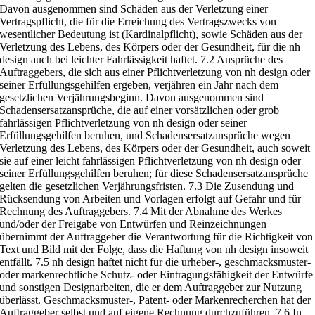
Davon ausgenommen
sind Schäden aus der Verletzung einer
Ve
rtragspflicht, die für die Erreichung
des Vertragszwecks von
wesentlicher Bedeutung ist (Kardinalpflicht), sowie
Schäden aus der
Verletzung des Lebens, des Körpers oder der Gesundheit, für
die nh
design auch bei leichter Fahrlässigkeit haftet.
7.2
Ansprüche des
Auftraggebers, die sich aus einer Pflichtverletzung von nh design
oder
seiner Erfüllungsgehilfen ergeben, verjähren ein Jahr nach
dem
gesetzlichen Verjährungsbeginn.
Davon ausgenommen sind
Schadenser
satzansprüche, die auf einer vorsätzlichen oder grob
fahrlässigen Pflichtver
letzung von nh design oder seiner
Erfüllungsgehilfen beruhen, und Schadens
ersatzansprüche wegen
Verletzung des Lebens, des Körpers oder der Gesund
heit, auch soweit
sie auf einer leic
ht fahrlässigen Pflichtverletzung von nh design
oder
seiner Erfüllungsgehilfen beruhen; für diese Schadensersatz
ansprüche
gelten die gesetz
lichen Verjährungsfristen.
7.3
Die Zusendung und
Rücksendung von Arbeiten und Vorlagen erfolgt auf
Gefahr und für
Rechnung
des Auftraggebers.
7.4
Mit der Abnahme des Werkes
und/oder der Freigabe von Entwürfen und
Reinzeichnungen
übernimmt der Auftra
ggeber die Verantwortung für die
Richtigkeit von
Text und Bild mit der Folge, dass die Haftung von nh design
insoweit
entfällt.
7.5
nh design haftet nicht für die urheber-, geschmacksmuster-
oder
markenrechtliche Schutz- oder Eintragungsfähigkeit der Entwürfe
und sonsti
gen Designarbeiten, die er dem Auftraggeber zur Nutzung
überlässt. Ge
schmacksmuster-, Patent- oder Markenre
cherchen hat der
Auftraggeber selbst
und auf eigene Rechnung durchzuführen.
7.6
In