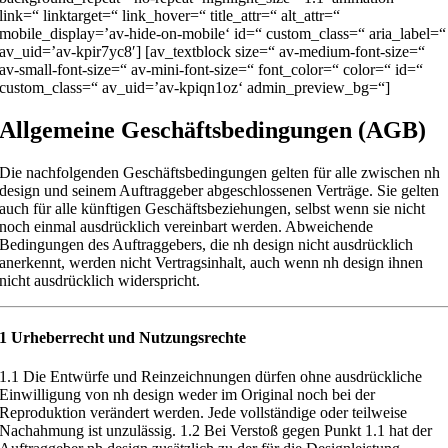
link=“ linktarget=“ link_hover=“ title_attr=“ alt_attr=“
mobile_display=’av-hide-on-mobile‘ id=“ custom_class=“ aria_label=“
av_uid=’av-kpir7yc8′] [av_textblock size=“ av-medium-font-size=“
av-small-font-size=“ av-mini-font-size=“ font_color=“ color=“ id=“
custom_class=“ av_uid=’av-kpiqn1oz‘ admin_preview_bg=“]
Allgemeine Geschäftsbedingungen (AGB)
Die nachfolgenden Geschäftsbedingungen gelten für alle zwischen
nh
design und seinem Auftraggeber abgeschlossenen Verträge.
Sie gelten
auch für alle
künftigen Geschäftsbeziehungen, se
lbst wenn sie nicht
noch einmal ausdrücklich ve
reinbart werden. Abweichende
Bedingungen des A
uftraggebers, die nh design
nicht ausdrücklich
anerkennt, werden nicht Vertragsinha
lt, auch wenn nh design ihnen
nicht ausdrücklich widersprich
t.
1 Urheberrecht und Nutzungsrechte
1.1
Die Entwürfe und Reinzeichnungen dürfen ohne ausdrückliche
Einwilli
gung von nh design weder im Original noch bei der
Reproduktion verändert
werden. Jede vollständige oder teilweise
Nachahmung ist unzulässig.
1.2
Bei Verstoß gegen Punkt 1.1 hat der