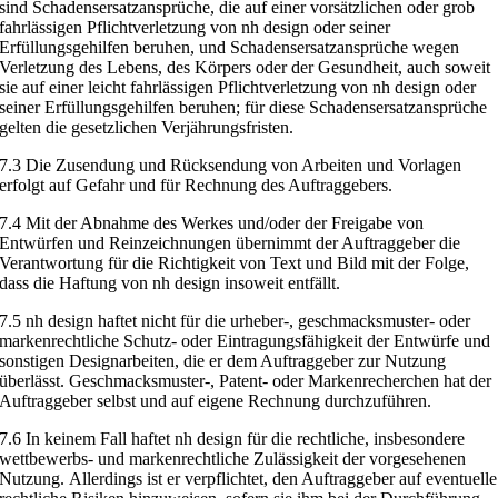
sind Schadenser
satzansprüche, die auf einer vorsätzlichen oder grob
fahrlässigen Pflichtver
letzung von nh design oder seiner
Erfüllungsgehilfen beruhen, und Schadens
ersatzansprüche wegen
Verletzung des Lebens, des Körpers oder der Gesund
heit, auch soweit
sie auf einer leic
ht fahrlässigen Pflichtverletzung von nh design
oder
seiner Erfüllungsgehilfen beruhen; für diese Schadensersatz
ansprüche
gelten die gesetz
lichen Verjährungsfristen.
7.3
Die Zusendung und Rücksendung von Arbeiten und Vorlagen
erfolgt auf
Gefahr und für Rechnung
des Auftraggebers.
7.4
Mit der Abnahme des Werkes und/oder der Freigabe von
Entwürfen und
Reinzeichnungen übernimmt der Auftra
ggeber die
Verantwortung für die
Richtigkeit von Text und Bild mit der Folge,
dass die Haftung von nh design
insoweit entfällt.
7.5
nh design haftet nicht für die urheber-, geschmacksmuster- oder
markenrechtliche Schutz- oder Eintragungsfähigkeit der Entwürfe und
sonsti
gen Designarbeiten, die er dem Auftraggeber zur Nutzung
überlässt. Ge
schmacksmuster-, Patent- oder Markenre
cherchen hat der
Auftraggeber selbst
und auf eigene Rechnung durchzuführen.
7.6
In keinem Fall haftet nh design
für die rechtliche, insbesondere
wettbewerbs- und markenrechtliche Zulässigkeit der vorgesehenen
Nutzung.
Allerdings ist er verpflichtet, den Auftraggeber auf eventuelle