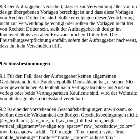
8.3
Der Auftraggeber versichert, dass er zur Verwendung aller von nh
design
übergebenen Vorlagen berechtigt ist und dass diese Vorlagen
von Rechten
Dritter frei sind. Sollte er entgegen dieser Versicherung
nicht zur Verwendung
berechtigt oder sollten die Vorlagen nicht frei
von Rechten Dritter sein, stellt
der Auftraggeber nh design im
Innenv
erhältnis von allen Ersatzansprüchen
Dritter frei. Die
Freistellungsverpflichtu
ng entfällt, sofern der Auftraggeber
nachweist,
dass ihn kein Verschulden trifft.
9 Schlussbestimmungen
9.1
Für den Fall, dass der Auftraggeber keinen allgemeinen
Gerichtsstand in
der Bundesrepublik Deutschland hat, er seinen Sitz
oder gewöhnlichen Auf
enthalt nach Vertragsabschluss ins Ausland
verlegt oder beide Vertragspartei
en Kaufleute sind, wird der Wohnsitz
von nh design als Gerichtsstand verein
bart.
9.2
Ist eine der vorstehenden Geschäft
sbedingungen unwirksam, so
berührt
dies die Wirksamkeit der übrigen Geschäftsbedingungen nicht.
[/av_textblock] [/av_one_full][av_one_full first min_height=“
vertical_alignment=’av-align-top‘ space=“ row_boxshadow_color=“
row_boxshadow_width=’10‘ margin=’0px‘ margin_sync=’true‘
mobile_breaking=“ border=“ border_color=“ radius=’0px‘