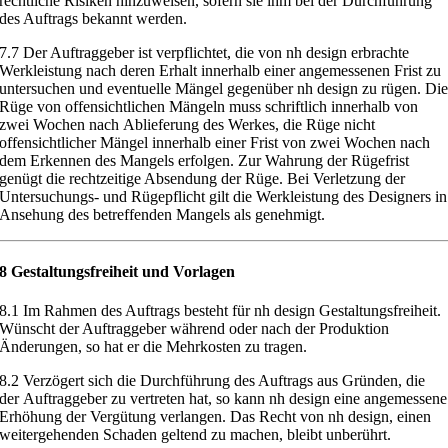
rechtliche
Risiken hinzuweisen, sofern sie ihm be
i der Durchführung
des Auftrags be
kannt werden.
7.7
Der Auftraggeber ist verpflichtet, die von nh design erbrachte
Werk
leistung nach deren Erhalt innerhal
b einer angemessenen
Frist zu
untersu
chen und eventuelle Mängel gegenüber nh design zu rügen. Di
Rüge von
offensichtlichen Mängeln muss schriftl
ich innerhalb von
zwei Wochen nach
Ablieferung des Werkes, die Rüge nicht
offensichtlicher Mängel innerhalb
einer Frist von zwei Wochen nach
dem Erkennen des Mangels erfolgen. Zur
Wahrung der Rügefrist
genügt die rechtzeitige Absendung der Rüge. Bei
Verletzung der
Untersuchungs- und Rügepflicht gilt die Werkleistung des
Designers in
Ansehung des betreffenden Mangels als genehmigt.
8 Gestaltungsfreiheit und Vorlagen
8.1
Im Rahmen des Auftrags besteht für nh design Gestaltungsfreiheit.
Wünscht der Auftraggeber während oder nach der Produktion
Änderungen, so
hat er die Mehrkosten zu tragen.
8.2
Verzögert sich die Durchführung des Auftrags aus Gründen, die
der
Auftraggeber zu vertrete
n hat, so kann nh design eine angemessene
Erhöhung der Vergütung verlangen. Das Recht von nh design, einen
weiterge
henden Schaden geltend zu machen, bleibt unberührt.