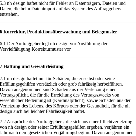
5.3
nh design haftet nicht für Fehler an Datenträgern, Dateien und
Daten, die beim Datenimport auf das System des Auftraggebers
entstehen.
6 Korrektur, Produktionsüberwachung und Belegmuster
6.1
Der Auftraggeber legt nh design
vor Ausführung der
Vervielfältigung
Korrekturmuster vor.
7 Haftung und Gewährleistung
7.1
nh design haftet nur für Schäden, die er selbst oder seine
Erfüllungs
gehilfen vorsätzlich oder grob fahrlässig herbeiführen.
Davon ausgenommen
sind Schäden aus der Verletzung einer
Ve
rtragspflicht, die für die Erreichung
des Vertragszwecks von
wesentlicher Bedeutung ist (Kardinalpflicht), sowie
Schäden aus der
Verletzung des Lebens, des Körpers oder der Gesundheit, für
die nh
design auch bei leichter Fahrlässigkeit haftet.
7.2
Ansprüche des Auftraggebers, die sich aus einer Pflichtverletzung
von nh design
oder seiner Erfüllungsgehilfen ergeben, verjähren ein
Jahr nach
dem gesetzlichen Verjährungsbeginn.
Davon ausgenommen