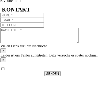
[/av_one_full]
KONTAKT
Vielen Dank für Ihre Nachricht.
×
Leider ist ein Fehler aufgetreten. Bitte versuche es später nochmal.
×
Datenschutz
*
Ich habe die Datenschutzerklärung zur Kenntnis genommen
SENDEN