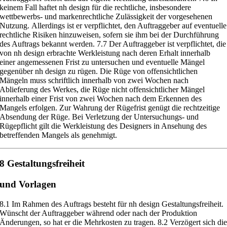
keinem Fall haftet nh design
für die rechtliche, insbesondere
wettbewerbs- und markenrechtliche Zulässigkeit der vorgesehenen
Nutzung.
Allerdings ist er verpflichtet, den Auftraggeber auf eventuelle
rechtliche
Risiken hinzuweisen, sofern sie ihm be
i der Durchführung
des Auftrags be
kannt werden.
7.7
Der Auftraggeber ist verpflichtet, die
von nh design erbrachte Werk
leistung nach deren Erhalt innerhal
b
einer angemessenen
Frist zu untersu
chen und eventuelle Mängel
gegenüber nh design zu rügen. Die Rüge von
offensichtlichen
Mängeln muss schriftl
ich innerhalb von zwei Wochen nach
Ablieferung des Werkes, die Rüge nicht offensichtlicher Mängel
innerhalb
einer Frist von zwei Wochen nach dem Erkennen des
Mangels erfolgen. Zur
Wahrung der Rügefrist genügt die rechtzeitige
Absendung der Rüge. Bei
Verletzung der Untersuchungs- und
Rügepflicht gilt die Werkleistung des
Designers in Ansehung des
betreffenden Mangels als genehmigt.
8 Gestaltungsfreiheit
und
Vorlagen
8.1
Im Rahmen des Auftrags besteht für nh design Gestaltungsfreiheit.
Wünscht der Auftraggeber während oder nach der Produktion
Änderungen, so
hat er die Mehrkosten zu tragen.
8.2
Verzögert sich di