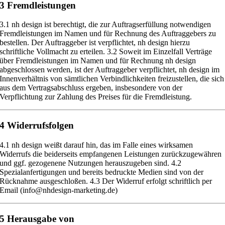
3 Fremdleistungen
3.1
nh design ist berechtigt, die zur Auftragserfüllung notwendigen
Fremdleistungen im Namen und für Rechnung des Auftraggebers zu
bestellen.
Der Auftraggeber ist verpflichtet, nh design
hierzu
schriftliche Vollmacht
zu erteilen.
3.2
Soweit im Einzelfall Verträge
über Fremdleistungen im Namen und für
Rechnung nh design
abgeschlossen werden, ist der Auftraggeber ver
pflichtet, nh design im
Innenverhä
ltnis von sämtlichen Verbindlichkeiten
freizustellen, die sich
aus dem Vertragsabschluss ergeben, insbesondere von
der
Verpflichtung zur Zahlung des Preises für die Fremdleistung.
4 Widerrufsfolgen
4.1 nh design weißt darauf hin, das im Falle eines wirksamen
Widerrufs die beiderseits empfangenen Leistungen zurückzugewähren
und ggf. gezogenene Nutzungen herauszugeben sind.
4.2
Spezialanfertigungen und bereits bedruckte Medien sind von der
Rücknahme ausgeschloßen.
4.3 Der Widerruf erfolgt schriftlich per
Email (info@nhdesign-marketing.de)
5 Herausgabe von