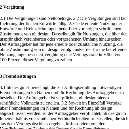
2 Vergütung
2.1
Die Vergütungen sind Nettobeträge.
2.2 Die Vergütungen sind bei
Lieferung der finalen Entwürfe fällig.
2.3
Jede erneute Nutzung der
Entwürfe und Reinzeichnungen bedarf der
vorherigen schriftlichen
Zustimmung von nh design. Dasselbe gilt für Nutzun
gen, die über den
ursprünglich vereinbarten oder vorgesehenen Umfang
hinausgehen.
Der Auftraggeber hat fü
r jede erneute oder zusätzliche Nut
zung, die
ohne Zustimmung von nh design erfolgt, außer der für die betref
fende
Nutzung angemessenen Vergütung eine Vertragsstrafe in Höhe von
100
Prozent dieser Vergütung zu zahlen.
3 Fremdleistungen
3.1
nh design ist berechtigt, die zur Auftragserfüllung notwendigen
Fremdleistungen im Namen und für Rechnung des Auftraggebers zu
bestellen.
Der Auftraggeber ist verpflichtet, nh design
hierzu
schriftliche Vollmacht
zu erteilen.
3.2
Soweit im Einzelfall Verträge
über Fremdleistungen im Namen und für
Rechnung nh design
abgeschlossen werden, ist der Auftraggeber ver
pflichtet, nh design im
Innenverhä
ltnis von sämtlichen Verbindlichkeiten
freizustellen, die sich
aus dem Vertragsabschluss ergeben, insbesondere von
der
Verpflichtung zur Zahlung des Preises für die Fremdleistung.