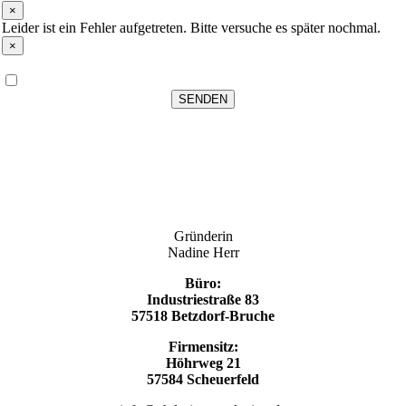
×
Leider ist ein Fehler aufgetreten. Bitte versuche es später nochmal.
×
Datenschutz
*
Ich habe die Datenschutzerklärung zur Kenntnis genommen
SENDEN
Gründerin
Nadine Herr
Büro:
Industriestraße 83
57518 Betzdorf-Bruche
Firmensitz:
Höhrweg 21
57584 Scheuerfeld