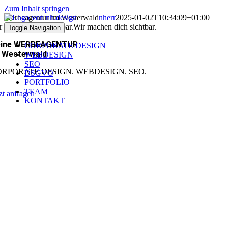
Zum Inhalt springen
Werbeagentur im Westerwald
nherr
2025-01-02T10:34:09+01:00
r machen dich sichtbar.
Wir machen dich sichtbar.
Toggle Navigation
eine WERBEAGENTUR
CORPORATE DESIGN
 Westerwald
WEBDESIGN
SEO
ORPORATE DESIGN. WEBDESIGN. SEO.
DSGVO
PORTFOLIO
TEAM
tzt anfragen
KONTAKT